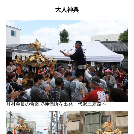
大人神輿
月村会長の合図で神酒所を出発 代沢三差路へ