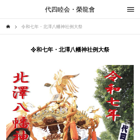
代四睦会・榮龍會
令和七年・北澤八幡神社例大祭
令和七年・北澤八幡神社例大祭