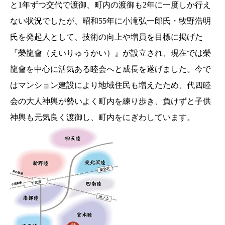
と1年ずつ交代で渡御、町内の渡御も2年に一度しか行え
ない状況でしたが、昭和55年に小滝弘一郎氏・牧野浩明
氏を発起人として、技術の向上や増員を目標に掲げた
『榮龍會（えいりゅうかい）』が設立され、現在では榮
龍會を中心に活気ある睦会へと成長を遂げました。今で
はマンション建設により地域住民も増えたため、代四睦
会の大人神輿が勢いよく町内を練り歩き、負けずと子供
神輿も元気良く渡御し、町内をにぎわしています。