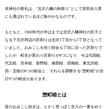
本神社の祭礼は、“北沢八幡の秋祭り”として世田谷八景
にも選ばれているほど賑やかなものです。
もともと、1960年代の半ばまでは北沢八幡神社の氏子と
なる下北沢周辺の区割りは北沢1丁目から5丁目となって
いました。おみこしを担ぐ睦会も丁目に沿った区割りで
したが、町名が変わり区割りが8つになり、今は代四睦、
代五睦、宮本睦、新野睦、南部睦、四南睦、東北沢睦、
四・五睦の8つの睦会と、それらを調整する“惣町睦”の合
計9つの睦会があります。
惣町睦とは
昔のおみこし担ぎは、とかく荒っぽく宮入の一番をめぐ