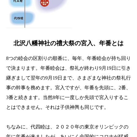
北沢八幡神社の禮大祭の宮入、年番とは
8つの睦会の区割りの順番に、毎年、年番睦会が持ち回り
で決まります。年番睦会は、祭礼が終わり9月19日に引き
継ぎまして翌年の9月19日まで、さまざまな神社の祭礼行
事の幹事を務めます。宮入ですが、年番を先頭に、2番、
3番と続きます。当然8年に一度しか先頭で宮入りするこ
とはできません。それは子供神輿も同じです。
ちなみに、代四睦は、２０２０年の東京オリンピックの
年に年番が来ましたが、あいにく全国的にコロナが猛威