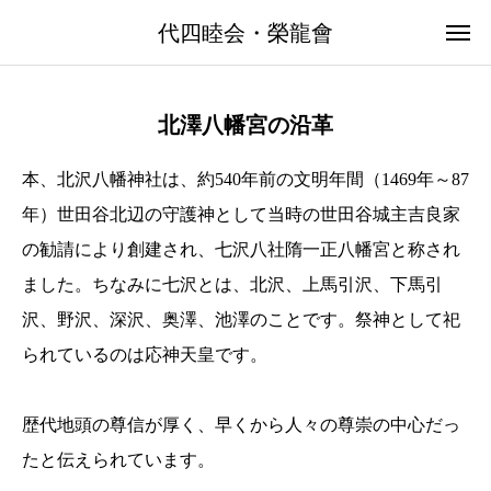
代四睦会 / 栄龍會の会員募集中
代四睦会・榮龍會
下北沢・代沢4丁目の代四睦会 / 神輿会の栄龍會は会員を募集し
ています
お問い合わせ
北澤八幡宮の沿革
本、北沢八幡神社は、約540年前の文明年間（1469年～87
年）世田谷北辺の守護神として当時の世田谷城主吉良家
の勧請により創建され、七沢八社隋一正八幡宮と称され
ました。ちなみに七沢とは、北沢、上馬引沢、下馬引
沢、野沢、深沢、奥澤、池澤のことです。祭神として祀
られているのは応神天皇です。
歴代地頭の尊信が厚く、早くから人々の尊崇の中心だっ
たと伝えられています。