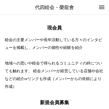
代四睦会 / 栄龍會の会員募集中
代四睦会・榮龍會
下北沢・代沢4丁目の代四睦会 / 神輿会の栄龍會は会員を募集し
ています
お問い合わせ
現会員
睦会の主要メンバーや長年活動している方々のインタビ
ューを掲載し、メンバーの個性や経験を紹介
地域への思いや睦会で得られるコミュニティの絆につい
ても触れます。 睦会メンバーが経営している店舗や会社
などの紹介orリンクも作成（メンバーからの依頼により
作成）
新規会員募集