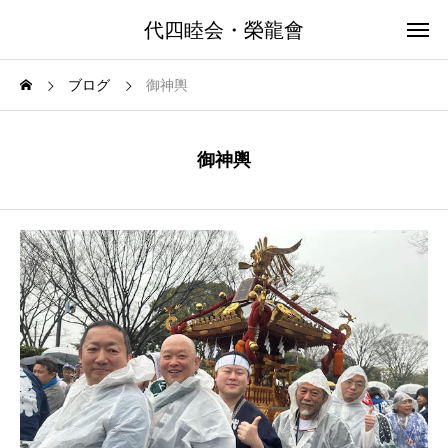
代四睦会・榮龍會
ブログ
御神輿
御神輿