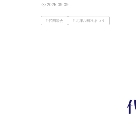
2025.09.09
代四睦会
北澤八幡秋まつり