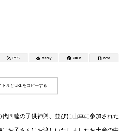
RSS
feedly
Pin it
note
イトルとURLをコピーする
の代四睦の子供神輿、並びに山車に参加された
時にお子さんにお渡しいたしましたお土産の中