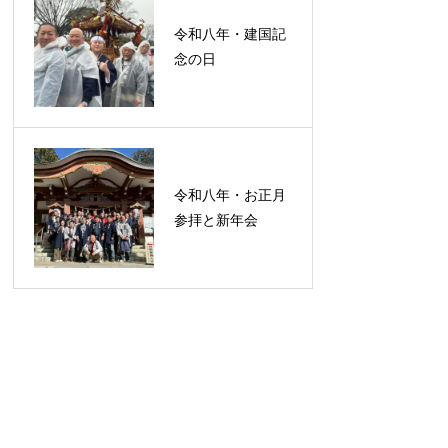
令和八年・建国記
念の日
令和八年・お正月
参拝と新年会