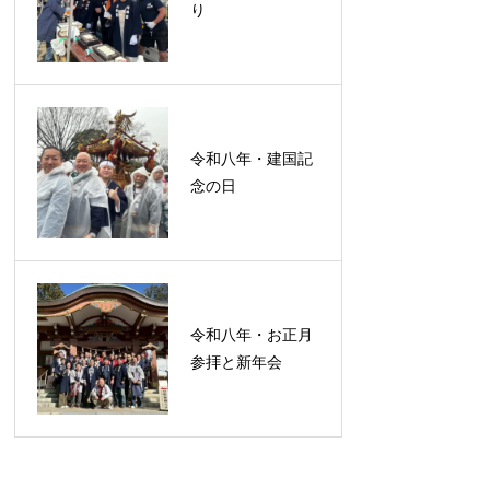
り
令和八年・建国記
念の日
令和八年・お正月
参拝と新年会