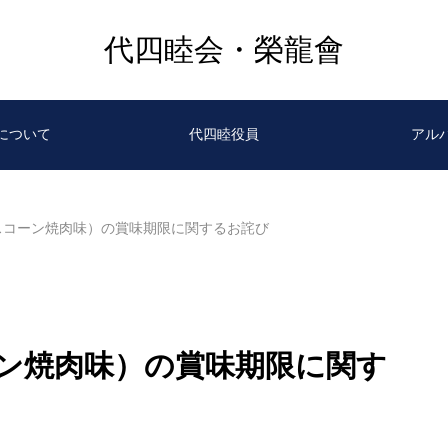
代四睦会・榮龍會
について
代四睦役員
アル
スコーン焼肉味）の賞味期限に関するお詫び
ン焼肉味）の賞味期限に関す