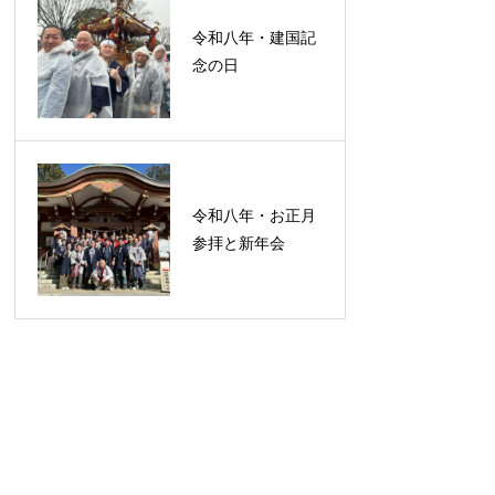
令和八年・建国記
念の日
令和八年・お正月
参拝と新年会