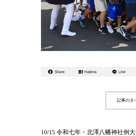
Share
Hatena
Line
記事のタ
10/15 令和七年・北澤八幡神社