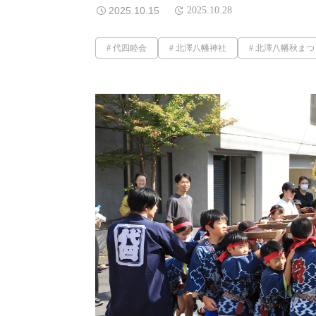
2025.10.15
2025.10.28
代四睦会
北澤八幡神社
北澤八幡秋まつ