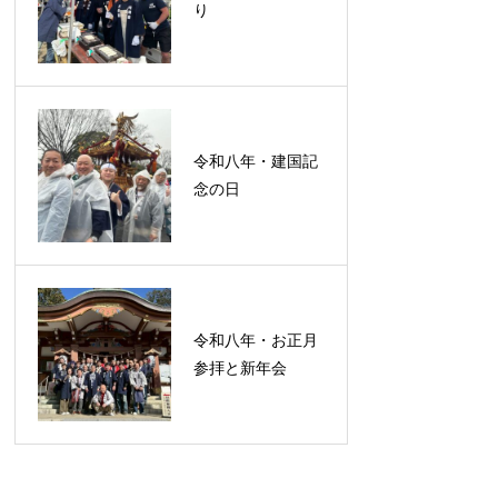
り
令和八年・建国記
念の日
令和八年・お正月
参拝と新年会