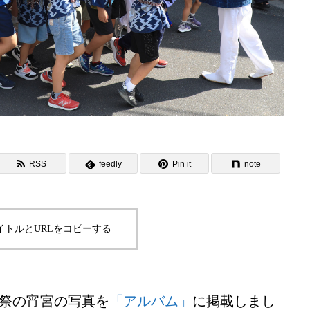
RSS
feedly
Pin it
note
イトルとURLをコピーする
例大祭の宵宮の写真を
「アルバム」
に掲載しまし