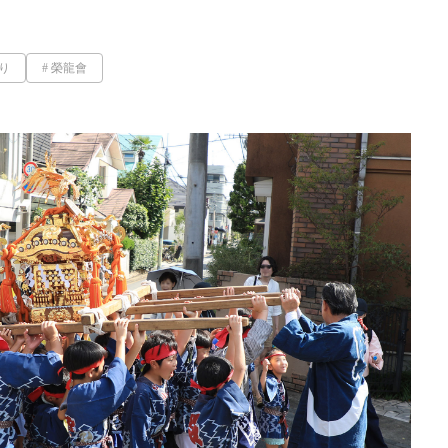
り
榮龍會