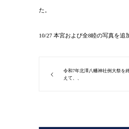
た。
10/27 本宮および全8睦の写真を
令和7年北澤八幡神社例大祭を
えて、、