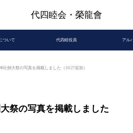
代四睦会・榮龍會
について
代四睦役員
アル
神社例大祭の写真を掲載しました（10/27追加）
例大祭の写真を掲載しました